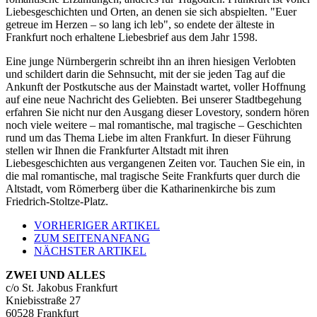
Liebesgeschichten und Orten, an denen sie sich abspielten. "Euer
getreue im Herzen – so lang ich leb", so endete der älteste in
Frankfurt noch erhaltene Liebesbrief aus dem Jahr 1598.
Eine junge Nürnbergerin schreibt ihn an ihren hiesigen Verlobten
und schildert darin die Sehnsucht, mit der sie jeden Tag auf die
Ankunft der Postkutsche aus der Mainstadt wartet, voller Hoffnung
auf eine neue Nachricht des Geliebten. Bei unserer Stadtbegehung
erfahren Sie nicht nur den Ausgang dieser Lovestory, sondern hören
noch viele weitere – mal romantische, mal tragische – Geschichten
rund um das Thema Liebe im alten Frankfurt. In dieser Führung
stellen wir Ihnen die Frankfurter Altstadt mit ihren
Liebesgeschichten aus vergangenen Zeiten vor. Tauchen Sie ein, in
die mal romantische, mal tragische Seite Frankfurts quer durch die
Altstadt, vom Römerberg über die Katharinenkirche bis zum
Friedrich-Stoltze-Platz.
VORHERIGER ARTIKEL
ZUM SEITENANFANG
NÄCHSTER ARTIKEL
ZWEI UND ALLES
c/o St. Jakobus Frankfurt
Kniebisstraße 27
60528 Frankfurt